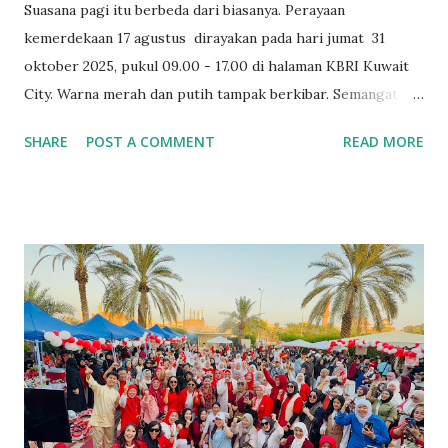
Suasana pagi itu berbeda dari biasanya. Perayaan
kemerdekaan 17 agustus dirayakan pada hari jumat 31
oktober 2025, pukul 09.00 - 17.00 di halaman KBRI Kuwait
City. Warna merah dan putih tampak berkibar. Semangat
kemerdekaan Indonesia yang hidup di hati warganya, di
SHARE
POST A COMMENT
READ MORE
mana pun mereka berada. Meskipun jauh dari tanah air, rasa
cinta kepada Indonesia begitu kuat terasa. Tidak hanya
dihadiri oleh masyarakat Indonesia di kuwait dari berbagai
kalangan, dan keluarga besar KBRI, tetapi juga oleh para
tamu kehormatan: duta besar dan perwakilan dari berbagai
negara sahabat yang datang dengan penuh rasa hormat dan
antusias. Semua berkumpul dengan penuh semangat di
halaman KBRI Kuwait City. Masyarakat Indonesia yang
datang menciptakan suasana yang hangat, seolah membawa
potongan kecil kampung halaman ke negeri orang. Dari
kejauhan, aroma masakan Nusantara mulai tercium. Stand-