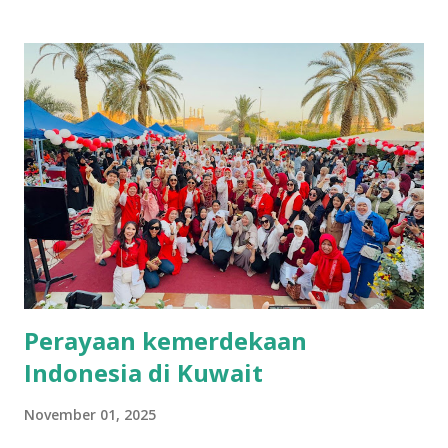
terkendala situasi penyakit covid-19 yang mewabah di
Indonesia. Prosesi yang dipandu oleh Nila Kusumawati,
S.Kep. Ners. MPH., selaku Ketua International Relations
Office UP di awali dengan sesi perkenalan kepada Rektor
UP Prof. DR. H. Amir Luthfi, Dekan Fakultas serta para
Dosen. Pada moment tersebut Ketua FDIK Ibnu Munzir
turut menyaksikan Prosesi yang berlangsung secara online.
Kerjasama ini di inisiasi oleh M. Robby Fajar Cahya yang
merupakan perwakilan Divisi Keahlian Profesi FDIK. Pada
draf MoU yang telah dirumuskan merupakan kesepakatan
kerjasama kedua belah pihak di berbagai bidan...
Perayaan kemerdekaan
Indonesia di Kuwait
November 01, 2025