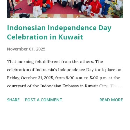
stand bazar berjejer rapi, dihiasi dengan kain batik, bendera
merah putih, dan senyum ramah para penjual yang deng...
Indonesian Independence Day
Celebration in Kuwait
November 01, 2025
That morning felt different from the others. The
celebration of Indonesia’s Independence Day took place on
Friday, October 31, 2025, from 9:00 a.m. to 5:00 p.m. at the
courtyard of the Indonesian Embassy in Kuwait City . The
red and white colors proudly fluttered in the air,
SHARE
POST A COMMENT
READ MORE
symbolizing the enduring spirit of independence that lives
in the hearts of Indonesians, wherever they may be. Even
far from home, the love for Indonesia was deeply felt. The
event was attended not only by Indonesians in Kuwait from