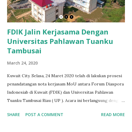
FDIK Jalin Kerjasama Dengan
Universitas Pahlawan Tuanku
Tambusai
March 24, 2020
Kuwait City. Selasa, 24 Maret 2020 telah di lakukan prosesi
penandatangan nota kerjasam MoU antara Forum Diaspora
Indonesiab di Kuwait (FDIK) dan Universitas Pahlawan
Tuanku Tambusai Riau ( UP ). Acara ini berlangsung dengan
menggunakan komunikasi jarak jauh (online) via webinar, hal
SHARE
POST A COMMENT
READ MORE
ini diluar perencanaan sebelumnya dimana pihak UP sudah
mempersiapkan matang rencana pertemuan namun