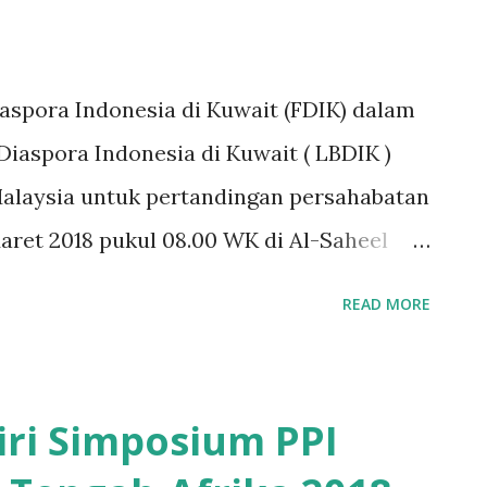
iaspora Indonesia di Kuwait (FDIK) dalam
Diaspora Indonesia di Kuwait ( LBDIK )
alaysia untuk pertandingan persahabatan
aret 2018 pukul 08.00 WK di Al-Saheel
am laga persahabatan tersebut, Tim
READ MORE
 Tim Malaysia 2 : 0. Tim punggawa
ebelasan Tatang Budie Utama Razak (Duta
 awal pertandingan berhasil menekan
iri Simposium PPI
l untuk Indonesia dimenit-menit awal