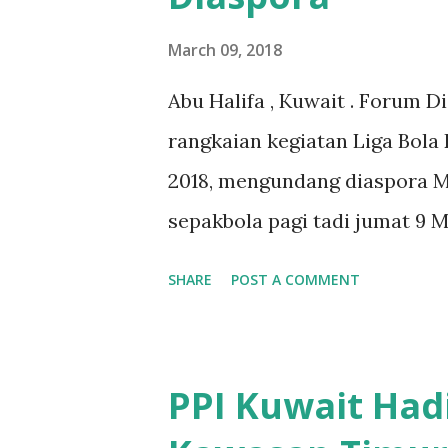
March 09, 2018
Abu Halifa , Kuwait . Forum D
rangkaian kegiatan Liga Bola 
2018, mengundang diaspora M
sepakbola pagi tadi jumat 9 M
Club Abu Halifa, Kuwait. Dal
SHARE
POST A COMMENT
Indonesia mampu mengalahkan
Indonesia dengan Kapten kes
Besar RI untuk Kuwait) sejak
PPI Kuwait Had
pihak Malaysia, hasilnya 1 go