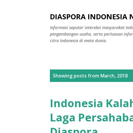
DIASPORA INDONESIA 
Informasi seputar interaksi masyarakat Indo
pengembangan usaha, serta perluasan info
citra Indonesia di mata dunia.
P
Showing posts from March, 2018
o
s
Indonesia Kalah
t
Laga Persahab
s
Diaspora