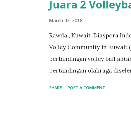
Juara 2 Volleyba
siswa/mahasiswa lainnya terb
mengajar (menghadapi ujian).
March 02, 2018
Ridho Romadhon. Sela Angelit
Rawda , Kuwait. Diaspora Ind
TIMTENGKA 2018 mengusung 
Volley Community in Kuwait (
Praktek Bisnis Modern di Ind
pertandingan volley ball ant
hadir terdiri dari total 37 pe
pertandingan olahraga disele
and Sport Center di wilayah 
SHARE
POST A COMMENT
Adapun komunitas muslim yan
tersebut terdiri dari diaspora
Bangladesh, Afganistan, Sril
keunggulan Afganistan di taha