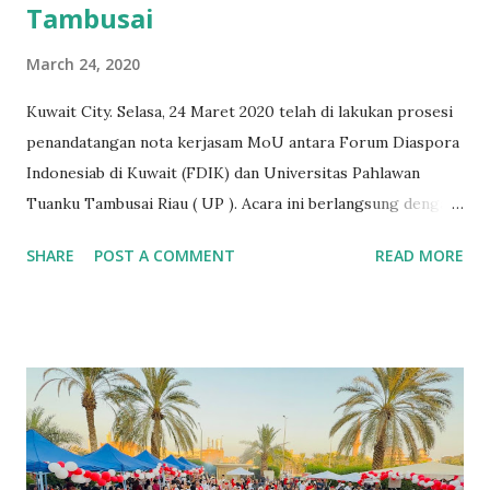
Tambusai
March 24, 2020
Kuwait City. Selasa, 24 Maret 2020 telah di lakukan prosesi
penandatangan nota kerjasam MoU antara Forum Diaspora
Indonesiab di Kuwait (FDIK) dan Universitas Pahlawan
Tuanku Tambusai Riau ( UP ). Acara ini berlangsung dengan
menggunakan komunikasi jarak jauh (online) via webinar, hal
SHARE
POST A COMMENT
READ MORE
ini diluar perencanaan sebelumnya dimana pihak UP sudah
mempersiapkan matang rencana pertemuan namun
terkendala situasi penyakit covid-19 yang mewabah di
Indonesia. Prosesi yang dipandu oleh Nila Kusumawati,
S.Kep. Ners. MPH., selaku Ketua International Relations
Office UP di awali dengan sesi perkenalan kepada Rektor
UP Prof. DR. H. Amir Luthfi, Dekan Fakultas serta para
Dosen. Pada moment tersebut Ketua FDIK Ibnu Munzir