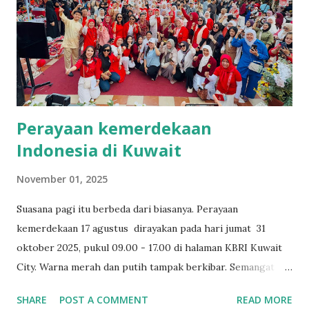
turut menyaksikan Prosesi yang berlangsung secara online.
Kerjasama ini di inisiasi oleh M. Robby Fajar Cahya yang
merupakan perwakilan Divisi Keahlian Profesi FDIK. Pada
draf MoU yang telah dirumuskan merupakan kesepakatan
kerjasama kedua belah pihak di berbagai bidan...
Perayaan kemerdekaan
Indonesia di Kuwait
November 01, 2025
Suasana pagi itu berbeda dari biasanya. Perayaan
kemerdekaan 17 agustus dirayakan pada hari jumat 31
oktober 2025, pukul 09.00 - 17.00 di halaman KBRI Kuwait
City. Warna merah dan putih tampak berkibar. Semangat
kemerdekaan Indonesia yang hidup di hati warganya, di
SHARE
POST A COMMENT
READ MORE
mana pun mereka berada. Meskipun jauh dari tanah air, rasa