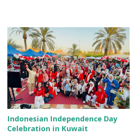
cinta kepada Indonesia begitu kuat terasa. Tidak hanya
dihadiri oleh masyarakat Indonesia di kuwait dari berbagai
kalangan, dan keluarga besar KBRI, tetapi juga oleh para
tamu kehormatan: duta besar dan perwakilan dari berbagai
negara sahabat yang datang dengan penuh rasa hormat dan
antusias. Semua berkumpul dengan penuh semangat di
halaman KBRI Kuwait City. Masyarakat Indonesia yang
datang menciptakan suasana yang hangat, seolah membawa
potongan kecil kampung halaman ke negeri orang. Dari
kejauhan, aroma masakan Nusantara mulai tercium. Stand-
stand bazar berjejer rapi, dihiasi dengan kain batik, bendera
merah putih, dan senyum ramah para penjual yang deng...
Indonesian Independence Day
Celebration in Kuwait