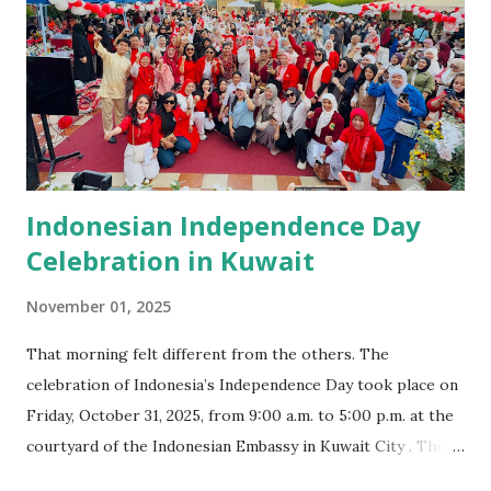
halaman KBRI Kuwait City. Masyarakat Indonesia yang
datang menciptakan suasana yang hangat, seolah membawa
potongan kecil kampung halaman ke negeri orang. Dari
kejauhan, aroma masakan Nusantara mulai tercium. Stand-
stand bazar berjejer rapi, dihiasi dengan kain batik, bendera
merah putih, dan senyum ramah para penjual yang deng...
Indonesian Independence Day
Celebration in Kuwait
November 01, 2025
That morning felt different from the others. The
celebration of Indonesia’s Independence Day took place on
Friday, October 31, 2025, from 9:00 a.m. to 5:00 p.m. at the
courtyard of the Indonesian Embassy in Kuwait City . The
red and white colors proudly fluttered in the air,