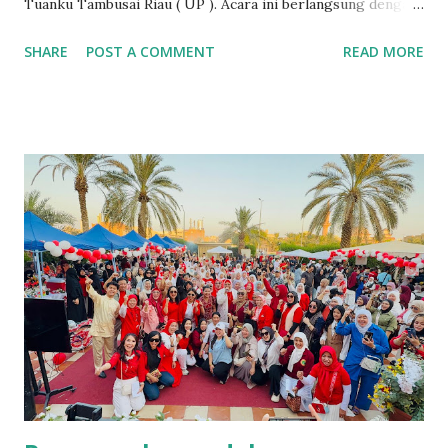
Tuanku Tambusai Riau ( UP ). Acara ini berlangsung dengan
menggunakan komunikasi jarak jauh (online) via webinar, hal
SHARE
POST A COMMENT
READ MORE
ini diluar perencanaan sebelumnya dimana pihak UP sudah
mempersiapkan matang rencana pertemuan namun
terkendala situasi penyakit covid-19 yang mewabah di
Indonesia. Prosesi yang dipandu oleh Nila Kusumawati,
S.Kep. Ners. MPH., selaku Ketua International Relations
Office UP di awali dengan sesi perkenalan kepada Rektor
UP Prof. DR. H. Amir Luthfi, Dekan Fakultas serta para
Dosen. Pada moment tersebut Ketua FDIK Ibnu Munzir
turut menyaksikan Prosesi yang berlangsung secara online.
Kerjasama ini di inisiasi oleh M. Robby Fajar Cahya yang
merupakan perwakilan Divisi Keahlian Profesi FDIK. Pada
draf MoU yang telah dirumuskan merupakan kesepakatan
kerjasama kedua belah pihak di berbagai bidan...