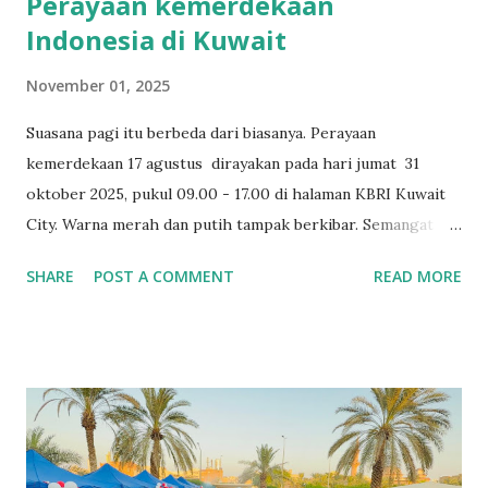
Perayaan kemerdekaan
Indonesia di Kuwait
November 01, 2025
Suasana pagi itu berbeda dari biasanya. Perayaan
kemerdekaan 17 agustus dirayakan pada hari jumat 31
oktober 2025, pukul 09.00 - 17.00 di halaman KBRI Kuwait
City. Warna merah dan putih tampak berkibar. Semangat
kemerdekaan Indonesia yang hidup di hati warganya, di
SHARE
POST A COMMENT
READ MORE
mana pun mereka berada. Meskipun jauh dari tanah air, rasa
cinta kepada Indonesia begitu kuat terasa. Tidak hanya
dihadiri oleh masyarakat Indonesia di kuwait dari berbagai
kalangan, dan keluarga besar KBRI, tetapi juga oleh para
tamu kehormatan: duta besar dan perwakilan dari berbagai
negara sahabat yang datang dengan penuh rasa hormat dan
antusias. Semua berkumpul dengan penuh semangat di